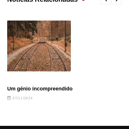
Um génio incompreendido
Pr
ca
07/11/2024