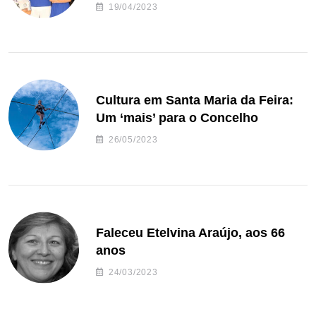
de andebol do Feirense
19/04/2023
Cultura em Santa Maria da Feira:
Um ‘mais’ para o Concelho
26/05/2023
Faleceu Etelvina Araújo, aos 66
anos
24/03/2023