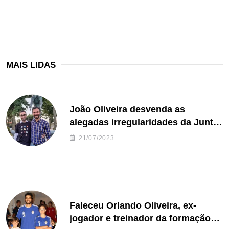
MAIS LIDAS
João Oliveira desvenda as
alegadas irregularidades da Junta
de Freguesia S. João de Ver
21/07/2023
Faleceu Orlando Oliveira, ex-
jogador e treinador da formação