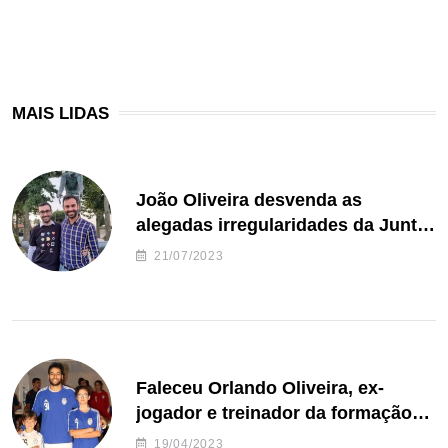
MAIS LIDAS
João Oliveira desvenda as
alegadas irregularidades da Junta
de Freguesia S. João de Ver
21/07/2023
Faleceu Orlando Oliveira, ex-
jogador e treinador da formação
de andebol do Feirense
19/04/2023