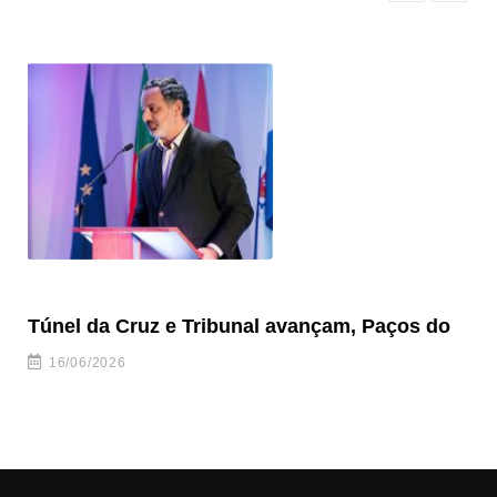
Túnel da Cruz e Tribunal avançam, Paços do
Ve
to
16/06/2026