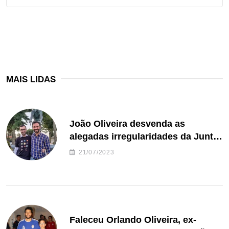
MAIS LIDAS
João Oliveira desvenda as
alegadas irregularidades da Junta
de Freguesia S. João de Ver
21/07/2023
Faleceu Orlando Oliveira, ex-