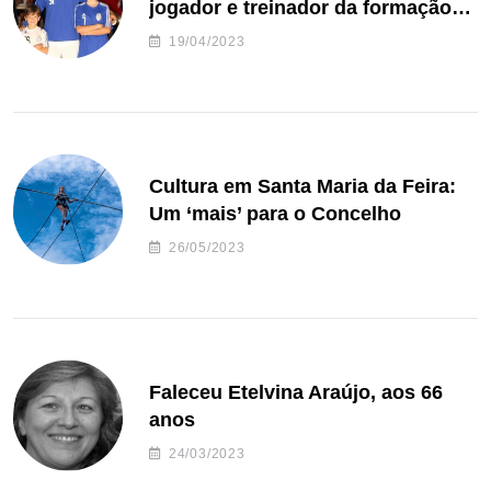
jogador e treinador da formação
de andebol do Feirense
19/04/2023
Cultura em Santa Maria da Feira:
Um ‘mais’ para o Concelho
26/05/2023
Faleceu Etelvina Araújo, aos 66
anos
24/03/2023