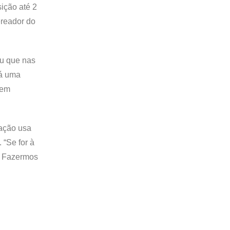
ição até 2
ereador do
ou que nas
Há uma
 em
lação usa
 “Se for à
s. Fazermos