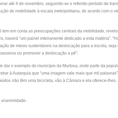
rar até 4 de novembro, seguindo-se o referido período de trans
lução de mobilidade à escala metropolitana, de acordo com o v
l tem em conta as preocupações centrais da mobilidade, revel
 haverá “um painel inteiramente dedicado a esta matéria”. “
lização de meios sustentáveis na deslocação para a escola, seja
s passeios ou promover a deslocação a pé”.
 de dar o exemplo do município da Murtosa, onde parte da popu
strar à Autarquia que “uma imagem vale mais que mil palavras”.
 miúdos não têm uma bicicleta, vão à Câmara e ela oferece-lhe
r unanimidade.