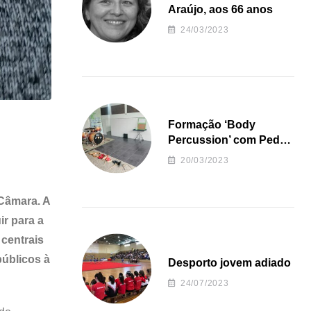
Araújo, aos 66 anos
24/03/2023
Formação ‘Body
Percussion’ com Pedro
Almeida
20/03/2023
 Câmara. A
r para a
 centrais
públicos à
Desporto jovem adiado
24/07/2023