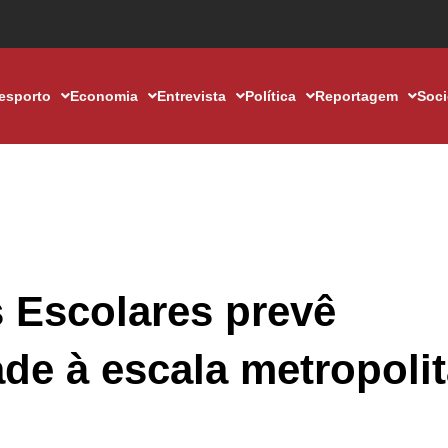
esporto
Economia
Entrevista
Política
Reportagem
Soc
 Escolares prevê
de à escala metropoli