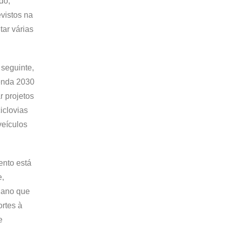
do,
evistos na
tar várias
seguinte,
genda 2030
r projetos
iclovias
veículos
ento está
e,
plano que
rtes à
e