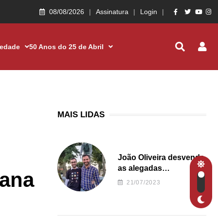
08/08/2026
Assinatura
Login
iedade
50 Anos do 25 de Abril
MAIS LIDAS
João Oliveira desvenda
as alegadas
tana
irregularidades da
21/07/2023
Junta de Freguesia S.
João de Ver