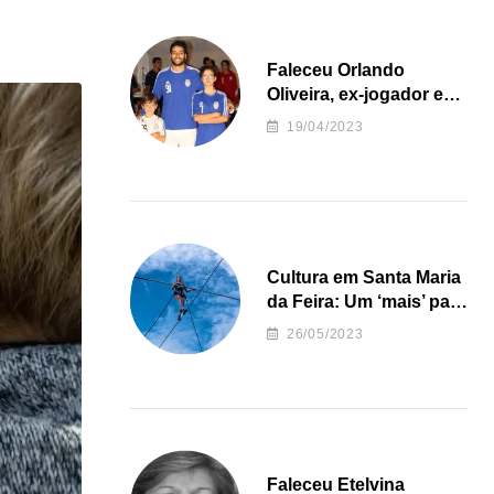
Faleceu Orlando
Oliveira, ex-jogador e
treinador da formação
19/04/2023
de andebol do Feirense
Cultura em Santa Maria
da Feira: Um ‘mais’ para
o Concelho
26/05/2023
Faleceu Etelvina