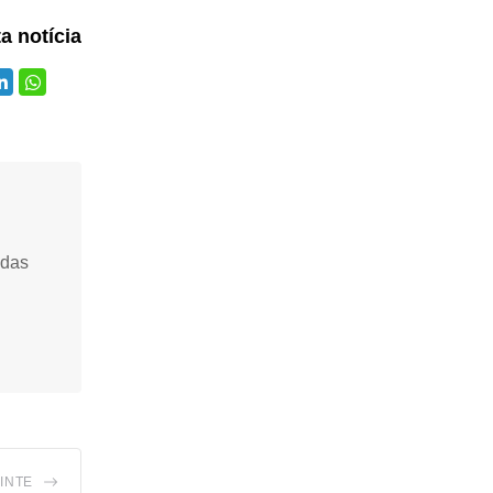
ta notícia
idas
INTE