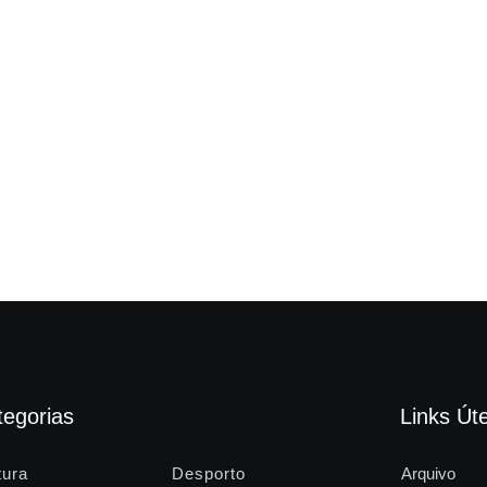
tegorias
Links Úte
tura
Desporto
Arquivo