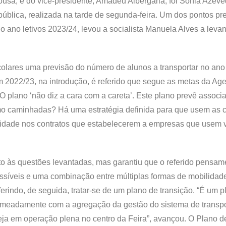
sa, e do vice-presidente, Amadeu Albergaria, foi Sónia Azeve
pública, realizada na tarde de segunda-feira. Um dos pontos pr
 ano letivos 2023/24, levou a socialista Manuela Alves a levan
olares uma previsão do número de alunos a transportar no ano 
em 2022/23, na introdução, é referido que segue as metas da A
plano ‘não diz a cara com a careta’. Este plano prevê associa
 caminhadas? Há uma estratégia definida para que usem as c
oridade nos contratos que estabelecerem a empresas que usem 
o às questões levantadas, mas garantiu que o referido pensam
ssíveis e uma combinação entre múltiplas formas de mobilidad
ferindo, de seguida, tratar-se de um plano de transição. “É um 
nomeadamente com a agregação da gestão do sistema de transpo
teja em operação plena no centro da Feira”, avançou. O Plano d