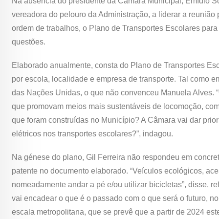
Na ausência do presidente da Câmara Municipal, Emídio Sou
vereadora do pelouro da Administração, a liderar a reunião 
ordem de trabalhos, o Plano de Transportes Escolares para o
questões.
Elaborado anualmente, consta do Plano de Transportes Esc
por escola, localidade e empresa de transporte. Tal como 
das Nações Unidas, o que não convenceu Manuela Alves. “O 
que promovam meios mais sustentáveis de locomoção, como
que foram construídas no Município? A Câmara vai dar pri
elétricos nos transportes escolares?”, indagou.
Na génese do plano, Gil Ferreira não respondeu em concret
patente no documento elaborado. “Veículos ecológicos, ace
nomeadamente andar a pé e/ou utilizar bicicletas”, disse, re
vai encadear o que é o passado com o que será o futuro, 
escala metropolitana, que se prevê que a partir de 2024 es