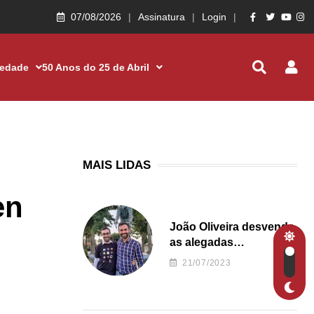
07/08/2026
Assinatura
Login
iedade
50 Anos do 25 de Abril
MAIS LIDAS
en
João Oliveira desvenda
as alegadas
irregularidades da
21/07/2023
Junta de Freguesia S.
João de Ver