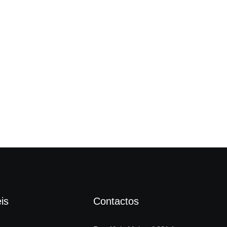
Câm
is
Contactos