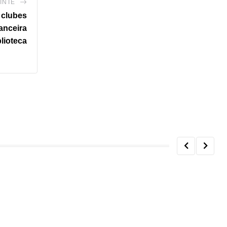
INTE
, clubes
nanceira
lioteca