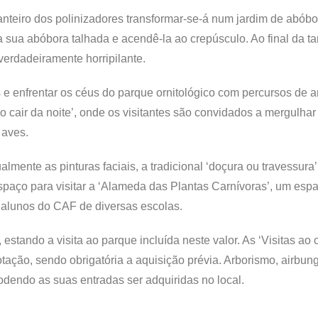
anteiro dos polinizadores transformar-se-á num jardim de abób
a sua abóbora talhada e acendê-la ao crepúsculo. Ao final da t
 verdadeiramente horripilante.
 e enfrentar os céus do parque ornitológico com percursos de 
o cair da noite’, onde os visitantes são convidados a mergulha
 aves.
lmente as pinturas faciais, a tradicional ‘doçura ou travessura’
spaço para visitar a ‘Alameda das Plantas Carnívoras’, um esp
s alunos do CAF de diversas escolas.
 estando a visita ao parque incluída neste valor. As ‘Visitas ao 
lotação, sendo obrigatória a aquisição prévia. Arborismo, airbun
podendo as suas entradas ser adquiridas no local.