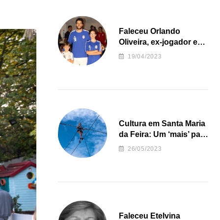
Faleceu Orlando
Oliveira, ex-jogador e
treinador da formação
19/04/2023
de andebol do Feirense
Cultura em Santa Maria
da Feira: Um ‘mais’ para
o Concelho
26/05/2023
Faleceu Etelvina