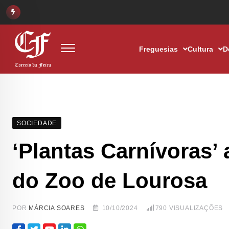
Freguesias
Cultura
D
SOCIEDADE
‘Plantas Carnívoras
do Zoo de Lourosa
POR
MÁRCIA SOARES
10/10/2024
790
VISUALIZAÇÕES