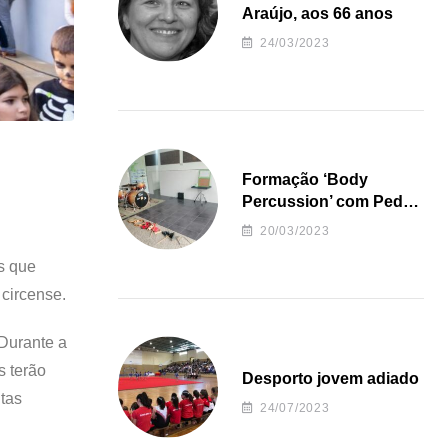
Araújo, aos 66 anos
24/03/2023
Formação ‘Body
Percussion’ com Pedro
Almeida
20/03/2023
s que
 circense.
Durante a
s terão
Desporto jovem adiado
tas
24/07/2023