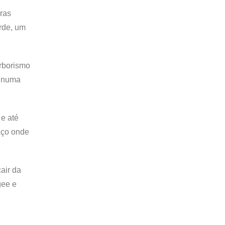
oras
arde, um
arborismo
r numa
 e até
aço onde
cair da
gee e