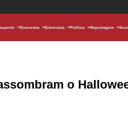
esporto
Economia
Entrevista
Política
Reportagem
Soc
’ assombram o Hallowe