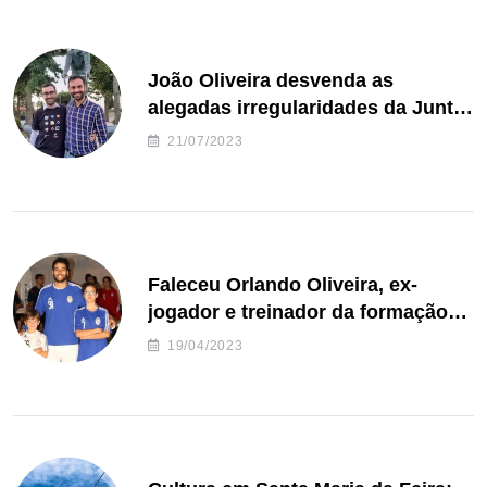
João Oliveira desvenda as
alegadas irregularidades da Junta
de Freguesia S. João de Ver
21/07/2023
Faleceu Orlando Oliveira, ex-
jogador e treinador da formação
de andebol do Feirense
19/04/2023