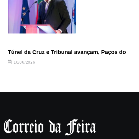
Túnel da Cruz e Tribunal avançam, Paços do
Ol
Ad
16/06/2026