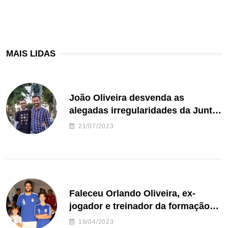
MAIS LIDAS
João Oliveira desvenda as
alegadas irregularidades da Junta
de Freguesia S. João de Ver
21/07/2023
Faleceu Orlando Oliveira, ex-
jogador e treinador da formação
de andebol do Feirense
19/04/2023