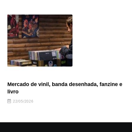
Mercado de vinil, banda desenhada, fanzine e
Fe
livro
es
22/05/2026