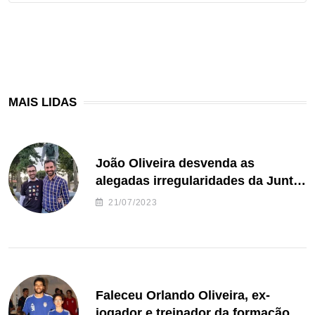
MAIS LIDAS
João Oliveira desvenda as
alegadas irregularidades da Junta
de Freguesia S. João de Ver
21/07/2023
Faleceu Orlando Oliveira, ex-
jogador e treinador da formação