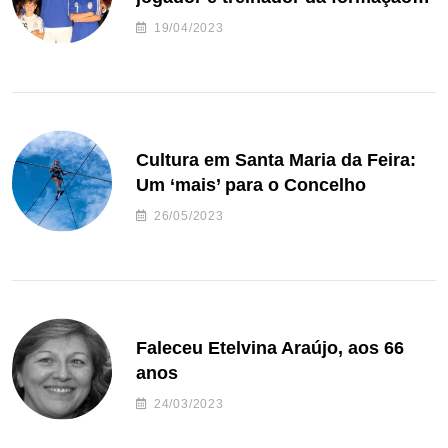
de andebol do Feirense
19/04/2023
Cultura em Santa Maria da Feira:
Um ‘mais’ para o Concelho
26/05/2023
Faleceu Etelvina Araújo, aos 66
anos
24/03/2023