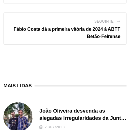
SEGUINTE
Fábio Costa dá a primeira vitória de 2024 à ABTF
Betão-Feirense
MAIS LIDAS
João Oliveira desvenda as
alegadas irregularidades da Junta
de Freguesia S. João de Ver
21/07/2023