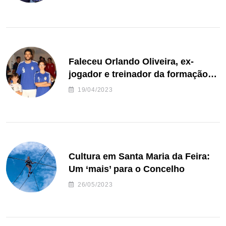
Faleceu Orlando Oliveira, ex-
jogador e treinador da formação
de andebol do Feirense
19/04/2023
Cultura em Santa Maria da Feira:
Um ‘mais’ para o Concelho
26/05/2023