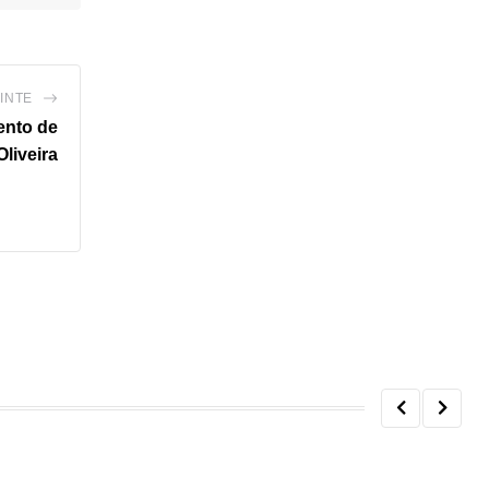
INTE
ento de
Oliveira