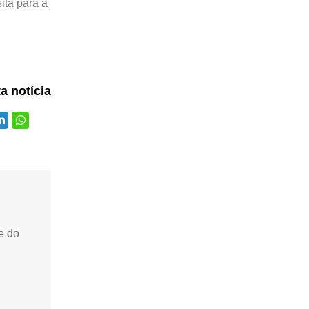
ita para a
ta notícia
e do