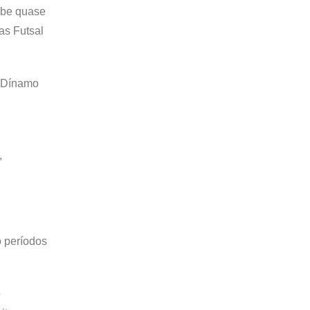
ube quase
as Futsal
x-Dínamo
,
o períodos
o