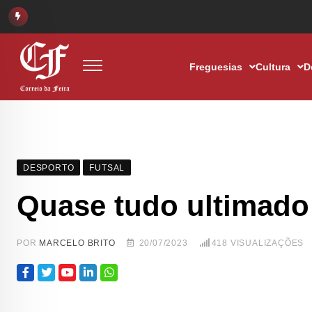
Freguesias
Cultura
D
DESPORTO
FUTSAL
Quase tudo ultimado
POR
MARCELO BRITO
20/07/2023
418
VISUALIZAÇÕES