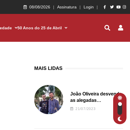
08/08/2026
Assinatura
Login
iedade
50 Anos do 25 de Abril
MAIS LIDAS
João Oliveira desvenda
as alegadas
irregularidades da
21/07/2023
Junta de Freguesia S.
João de Ver