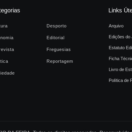
tegorias
Links Úte
tura
Desporto
Arquivo
Edições do 
nomia
Editorial
Estatuto Edi
revista
Freguesias
Ficha Técni
tica
Reportagem
Livro de Est
iedade
Política de 