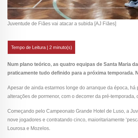
Juventude de Fiães vai atacar a subida [AJ Fiães]
Num plano teórico, as quatro equipas de Santa Maria d
praticamente tudo definido para a próxima temporada. 
Apesar de ainda estarmos longe do arranque da época, há p
alterações de pormenor, com o decorrer da pré-temporada, c
Começando pelo Campeonato Grande Hotel de Luso, a Juve
nove jogadores e contratando cinco, maioritariamente ‘pesc
Lourosa e Mozelos.