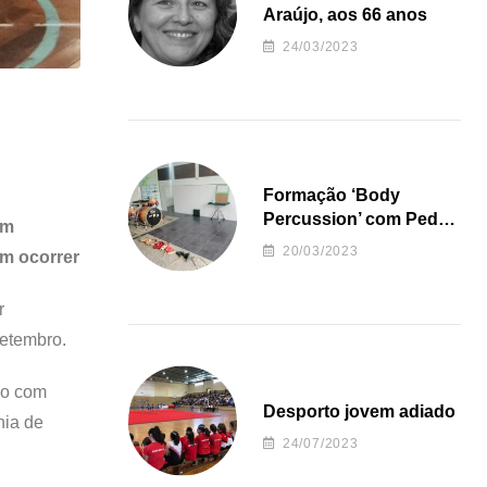
Araújo, aos 66 anos
24/03/2023
Formação ‘Body
Percussion’ com Pedro
êm
Almeida
20/03/2023
em ocorrer
r
setembro.
do com
Desporto jovem adiado
nia de
24/07/2023