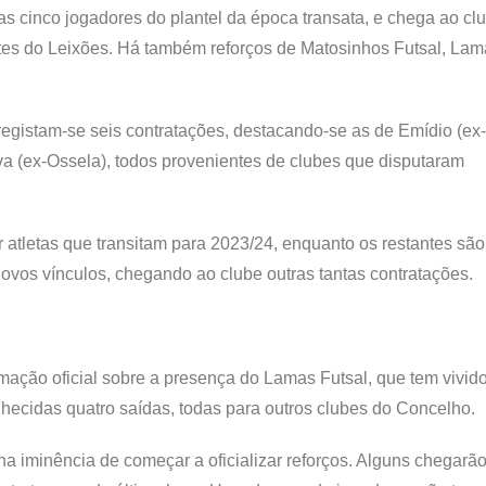
cinco jogadores do plantel da época transata, e chega ao cl
tes do Leixões. Há também reforços de Matosinhos Futsal, Lam
registam-se seis contratações, destacando-se as de Emídio (e
a (ex-Ossela), todos provenientes de clubes que disputaram
atletas que transitam para 2023/24, enquanto os restantes são
novos vínculos, chegando ao clube outras tantas contratações.
rmação oficial sobre a presença do Lamas Futsal, que tem vivid
hecidas quatro saídas, todas para outros clubes do Concelho.
na iminência de começar a oficializar reforços. Alguns chegarã