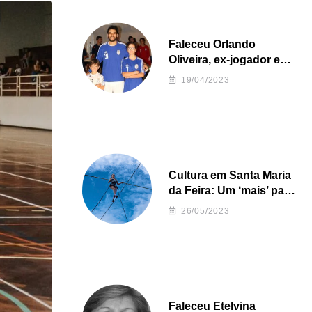
Faleceu Orlando
Oliveira, ex-jogador e
treinador da formação
19/04/2023
de andebol do Feirense
Cultura em Santa Maria
da Feira: Um ‘mais’ para
o Concelho
26/05/2023
Faleceu Etelvina