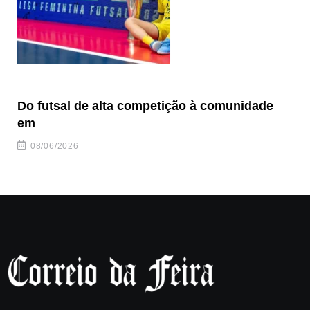
Do futsal de alta competição à comunidade
“F
em
08/06/2026