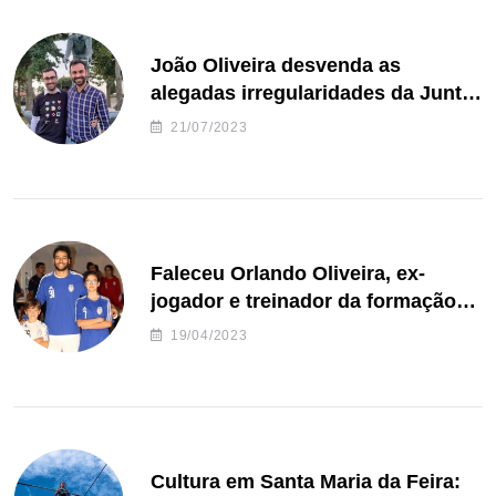
João Oliveira desvenda as
alegadas irregularidades da Junta
de Freguesia S. João de Ver
21/07/2023
Faleceu Orlando Oliveira, ex-
jogador e treinador da formação
de andebol do Feirense
19/04/2023
Cultura em Santa Maria da Feira: