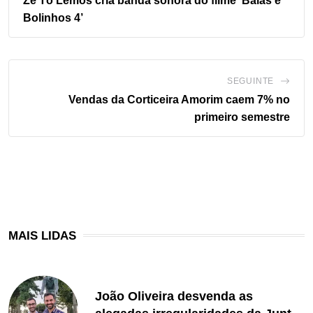
Zé Tó Lemos cria banda sonora do filme ‘Balas e
Bolinhos 4’
SEGUINTE
Vendas da Corticeira Amorim caem 7%
no
primeiro semestre
MAIS LIDAS
João Oliveira desvenda as