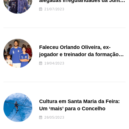
alegadas irregularidades da Junta
de Freguesia S. João de Ver
21/07/2023
Faleceu Orlando Oliveira, ex-
jogador e treinador da formação
de andebol do Feirense
19/04/2023
Cultura em Santa Maria da Feira:
Um ‘mais’ para o Concelho
26/05/2023