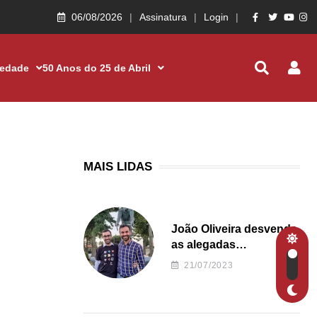
06/08/2026
Assinatura
Login
iedade
50 Anos do 25 de Abril
MAIS LIDAS
João Oliveira desvenda
as alegadas
irregularidades da
21/07/2023
Junta de Freguesia S.
João de Ver