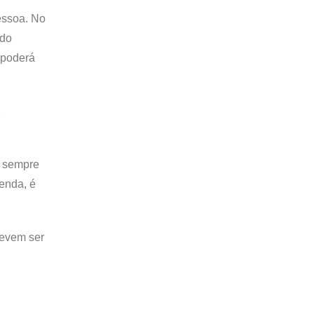
essoa. No
ido
e poderá
,
á sempre
enda, é
devem ser