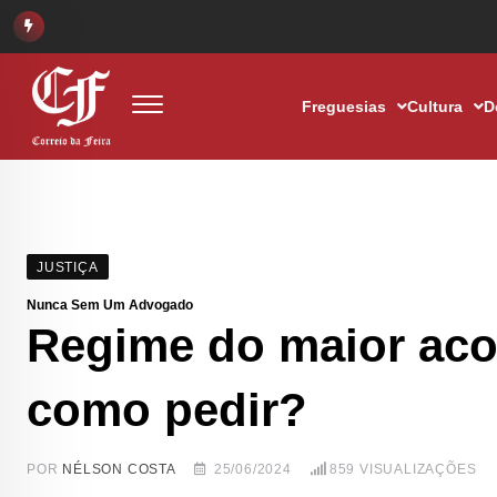
Freguesias
Cultura
D
JUSTIÇA
Nunca Sem Um Advogado
Regime do maior aco
como pedir?
POR
NÉLSON COSTA
25/06/2024
859
VISUALIZAÇÕES