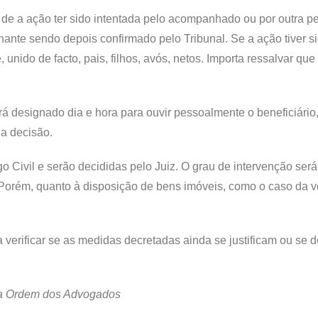
de a ação ter sido intentada pelo acompanhado ou por outra p
nte sendo depois confirmado pelo Tribunal. Se a ação tiver s
unido de facto, pais, filhos, avós, netos. Importa ressalvar qu
rá designado dia e hora para ouvir pessoalmente o beneficiário
da decisão.
ivil e serão decididas pelo Juiz. O grau de intervenção ser
 Porém, quanto à disposição de bens imóveis, como o caso da v
 verificar se as medidas decretadas ainda se justificam ou se 
da Ordem dos Advogados