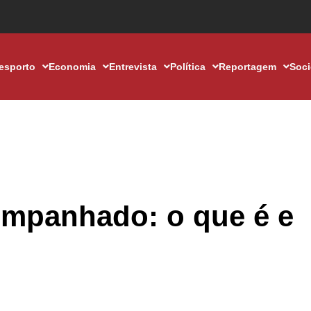
esporto
Economia
Entrevista
Política
Reportagem
Soc
mpanhado: o que é e