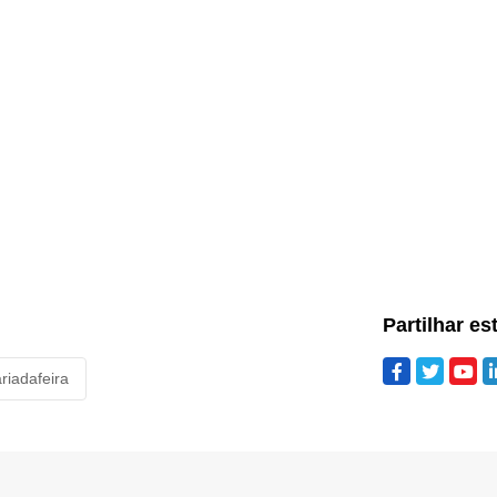
Partilhar es
riadafeira