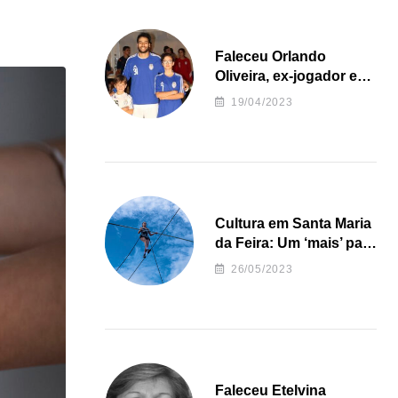
Faleceu Orlando
Oliveira, ex-jogador e
treinador da formação
19/04/2023
de andebol do Feirense
Cultura em Santa Maria
da Feira: Um ‘mais’ para
o Concelho
26/05/2023
Faleceu Etelvina