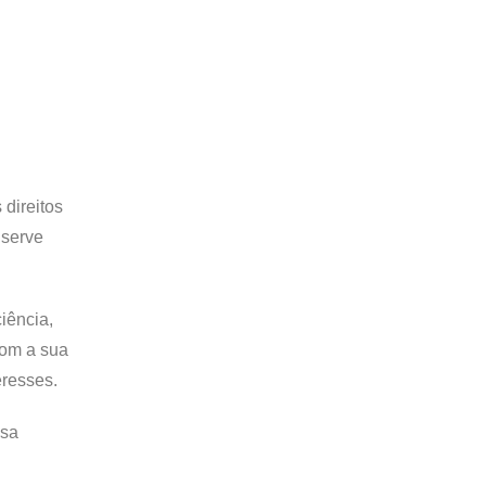
direitos
 serve
iência,
com a sua
eresses.
ssa