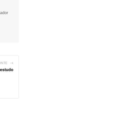
vador
INTE
 estudo