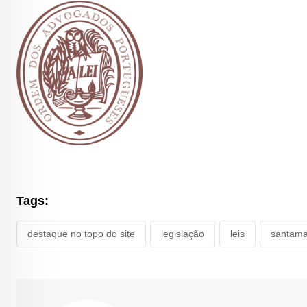
Tags:
destaque no topo do site
legislação
leis
santama