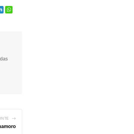
idas
INTE
 namoro