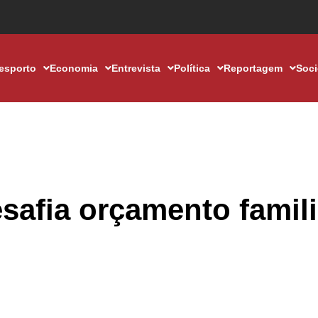
esporto
Economia
Entrevista
Política
Reportagem
Soc
safia orçamento famili