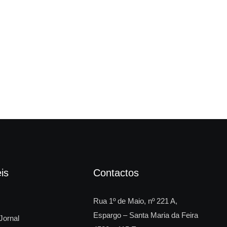
“So
is
Contactos
Rua 1º de Maio, nº 221 A,
Espargo – Santa Maria da Feira
Jornal