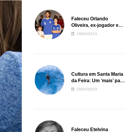
Faleceu Orlando
Oliveira, ex-jogador e
treinador da formação
19/04/2023
de andebol do Feirense
Cultura em Santa Maria
da Feira: Um ‘mais’ para
o Concelho
26/05/2023
Faleceu Etelvina