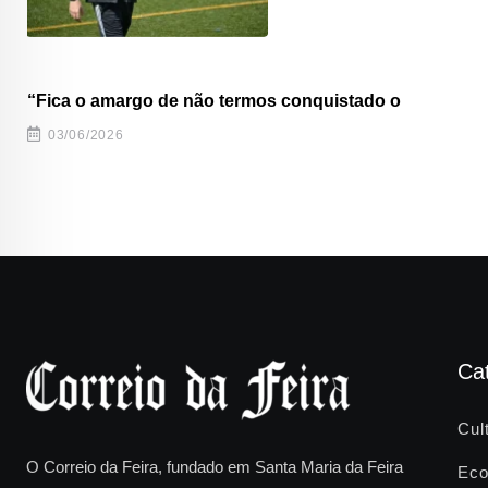
“Fica o amargo de não termos conquistado o
03/06/2026
Ca
Cul
O Correio da Feira, fundado em Santa Maria da Feira
Eco