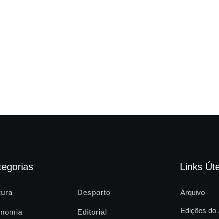
tegorias
Links Úte
tura
Desporto
Arquivo
Edições do 
nomia
Editorial