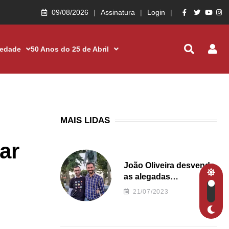
09/08/2026
Assinatura
Login
iedade
50 Anos do 25 de Abril
MAIS LIDAS
ar
João Oliveira desvenda
as alegadas
irregularidades da
21/07/2023
Junta de Freguesia S.
João de Ver