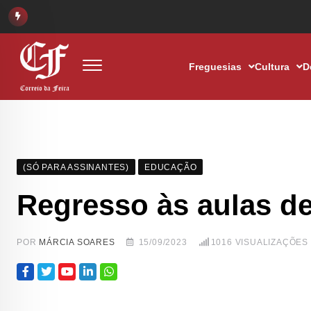
Freguesias
Cultura
D
(SÓ PARA ASSINANTES)
EDUCAÇÃO
Regresso às aulas de
POR
MÁRCIA SOARES
15/09/2023
1016
VISUALIZAÇÕES