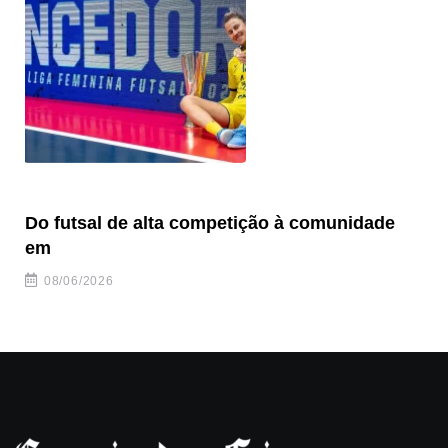
Do futsal de alta competição à comunidade
“F
em
08/06/2026