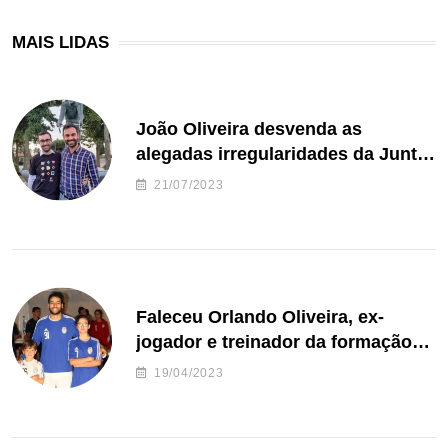
MAIS LIDAS
João Oliveira desvenda as
alegadas irregularidades da Junta
de Freguesia S. João de Ver
21/07/2023
Faleceu Orlando Oliveira, ex-
jogador e treinador da formação
de andebol do Feirense
19/04/2023