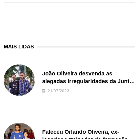
MAIS LIDAS
João Oliveira desvenda as
alegadas irregularidades da Junta
de Freguesia S. João de Ver
21/07/2023
Faleceu Orlando Oliveira, ex-