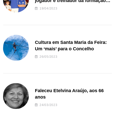
jogador e treinador da formação
de andebol do Feirense
19/04/2023
Cultura em Santa Maria da Feira:
Um ‘mais’ para o Concelho
26/05/2023
Faleceu Etelvina Araújo, aos 66
anos
24/03/2023