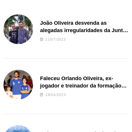
João Oliveira desvenda as
alegadas irregularidades da Junta
de Freguesia S. João de Ver
21/07/2023
Faleceu Orlando Oliveira, ex-
jogador e treinador da formação
de andebol do Feirense
19/04/2023