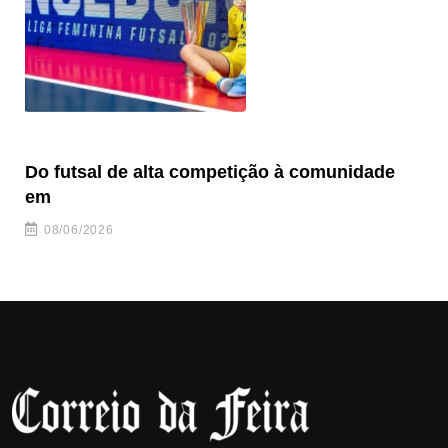
Do futsal de alta competição à comunidade
“F
em
08/06/2026