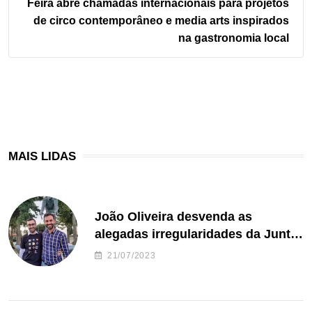
Feira abre chamadas internacionais para projetos
de circo contemporâneo e media arts inspirados
na gastronomia local
MAIS LIDAS
João Oliveira desvenda as
alegadas irregularidades da Junta
de Freguesia S. João de Ver
21/07/2023