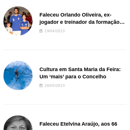
Faleceu Orlando Oliveira, ex-
jogador e treinador da formação
de andebol do Feirense
19/04/2023
Cultura em Santa Maria da Feira:
Um ‘mais’ para o Concelho
26/05/2023
Faleceu Etelvina Araújo, aos 66