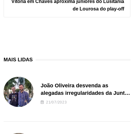
Vitória em Chaves aproxima juniores do Lusitânia
de Lourosa do play-off
MAIS LIDAS
João Oliveira desvenda as
alegadas irregularidades da Junta
de Freguesia S. João de Ver
21/07/2023