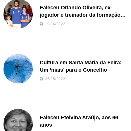
Faleceu Orlando Oliveira, ex-
jogador e treinador da formação
de andebol do Feirense
19/04/2023
Cultura em Santa Maria da Feira:
Um ‘mais’ para o Concelho
26/05/2023
Faleceu Etelvina Araújo, aos 66
anos