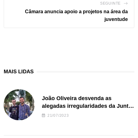
SEGUINTE
Câmara anuncia apoio a projetos na área da
juventude
MAIS LIDAS
João Oliveira desvenda as
alegadas irregularidades da Junta
de Freguesia S. João de Ver
21/07/2023