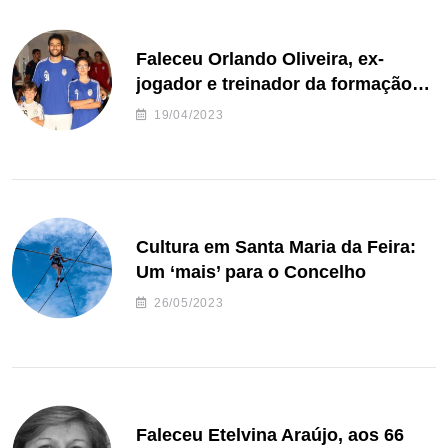
Faleceu Orlando Oliveira, ex-
jogador e treinador da formação
de andebol do Feirense
19/04/2023
Cultura em Santa Maria da Feira:
Um ‘mais’ para o Concelho
26/05/2023
Faleceu Etelvina Araújo, aos 66