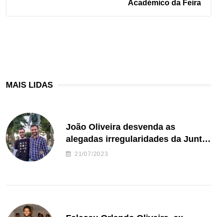
Académico da Feira
MAIS LIDAS
João Oliveira desvenda as
alegadas irregularidades da Junta
de Freguesia S. João de Ver
21/07/2023