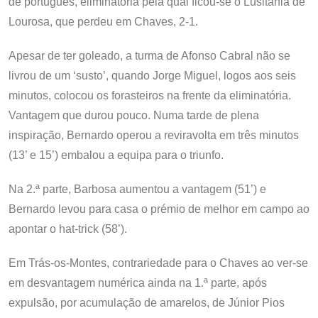
de português, eliminatória pela qual ficou-se o Lusitânia de
Lourosa, que perdeu em Chaves, 2-1.
Apesar de ter goleado, a turma de Afonso Cabral não se
livrou de um ‘susto’, quando Jorge Miguel, logos aos seis
minutos, colocou os forasteiros na frente da eliminatória.
Vantagem que durou pouco. Numa tarde de plena
inspiração, Bernardo operou a reviravolta em três minutos
(13’ e 15’) embalou a equipa para o triunfo.
Na 2.ª parte, Barbosa aumentou a vantagem (51’) e
Bernardo levou para casa o prémio de melhor em campo ao
apontar o hat-trick (58’).
Em Trás-os-Montes, contrariedade para o Chaves ao ver-se
em desvantagem numérica ainda na 1.ª parte, após
expulsão, por acumulação de amarelos, de Júnior Pios