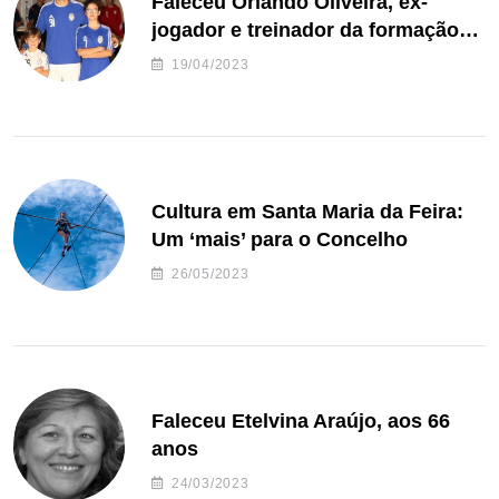
Faleceu Orlando Oliveira, ex-
jogador e treinador da formação
de andebol do Feirense
19/04/2023
Cultura em Santa Maria da Feira:
Um ‘mais’ para o Concelho
26/05/2023
Faleceu Etelvina Araújo, aos 66
anos
24/03/2023