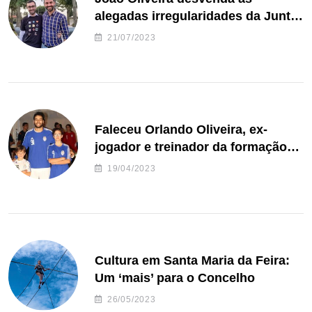
alegadas irregularidades da Junta
de Freguesia S. João de Ver
21/07/2023
Faleceu Orlando Oliveira, ex-
jogador e treinador da formação
de andebol do Feirense
19/04/2023
Cultura em Santa Maria da Feira:
Um ‘mais’ para o Concelho
26/05/2023