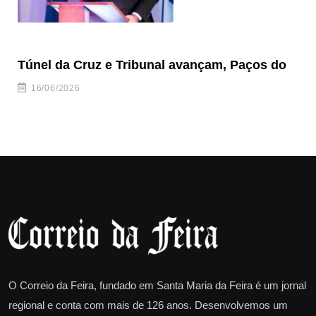
Túnel da Cruz e Tribunal avançam, Paços do
Câ
ha
16/06/2026
O Correio da Feira, fundado em Santa Maria da Feira é um jornal
regional e conta com mais de 126 anos. Desenvolvemos um