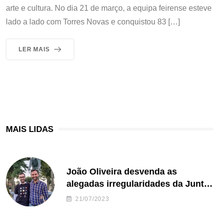
arte e cultura. No dia 21 de março, a equipa feirense esteve
lado a lado com Torres Novas e conquistou 83 […]
LER MAIS
MAIS LIDAS
João Oliveira desvenda as
alegadas irregularidades da Junta
de Freguesia S. João de Ver
21/07/2023