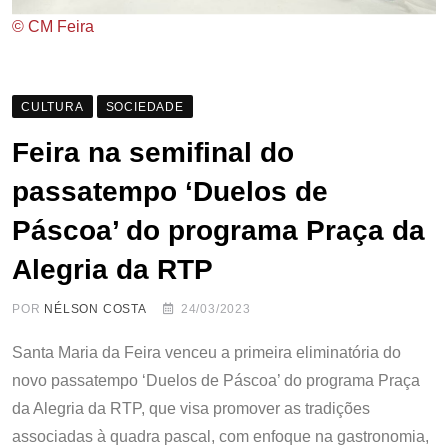
© CM Feira
CULTURA
SOCIEDADE
Feira na semifinal do
passatempo ‘Duelos de
Páscoa’ do programa Praça da
Alegria da RTP
POR
NÉLSON COSTA
24/03/2023
Santa Maria da Feira venceu a primeira eliminatória do
novo passatempo ‘Duelos de Páscoa’ do programa Praça
da Alegria da RTP, que visa promover as tradições
associadas à quadra pascal, com enfoque na gastronomia,