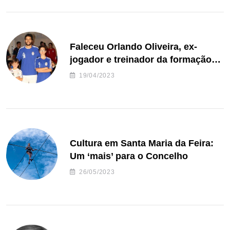
Faleceu Orlando Oliveira, ex-
jogador e treinador da formação
de andebol do Feirense
19/04/2023
Cultura em Santa Maria da Feira:
Um ‘mais’ para o Concelho
26/05/2023