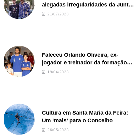
alegadas irregularidades da Junta
de Freguesia S. João de Ver
21/07/2023
Faleceu Orlando Oliveira, ex-
jogador e treinador da formação
de andebol do Feirense
19/04/2023
Cultura em Santa Maria da Feira:
Um ‘mais’ para o Concelho
26/05/2023