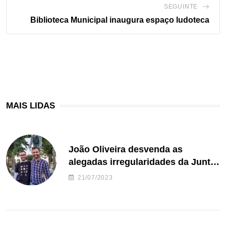
SEGUINTE
Biblioteca Municipal inaugura espaço ludoteca
MAIS LIDAS
João Oliveira desvenda as
alegadas irregularidades da Junta
de Freguesia S. João de Ver
21/07/2023