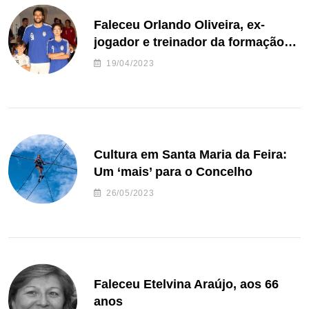
Faleceu Orlando Oliveira, ex-
jogador e treinador da formação
de andebol do Feirense
19/04/2023
Cultura em Santa Maria da Feira:
Um ‘mais’ para o Concelho
26/05/2023
Faleceu Etelvina Araújo, aos 66
anos