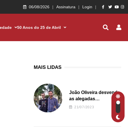
06/08/2026
Assinatura
Login
iedade
50 Anos do 25 de Abril
MAIS LIDAS
João Oliveira desvenda
as alegadas
irregularidades da
21/07/2023
Junta de Freguesia S.
João de Ver