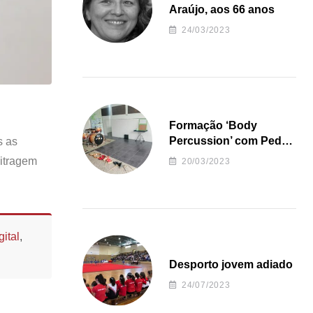
Araújo, aos 66 anos
24/03/2023
Formação ‘Body
Percussion’ com Pedro
s as
Almeida
bitragem
20/03/2023
ital
,
Desporto jovem adiado
24/07/2023