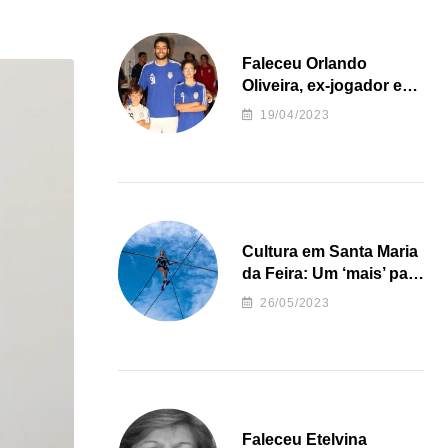
Faleceu Orlando
Oliveira, ex-jogador e
treinador da formação
19/04/2023
de andebol do Feirense
Cultura em Santa Maria
da Feira: Um ‘mais’ para
o Concelho
26/05/2023
Faleceu Etelvina