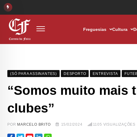
Freguesias
Cultura
D
(SÓ PARA ASSINANTES)
DESPORTO
ENTREVISTA
FUTE
“Somos muito mais t
clubes”
POR
MARCELO BRITO
15/02/2024
1105
VISUALIZAÇÕES