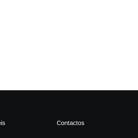
“Cr
is
Contactos