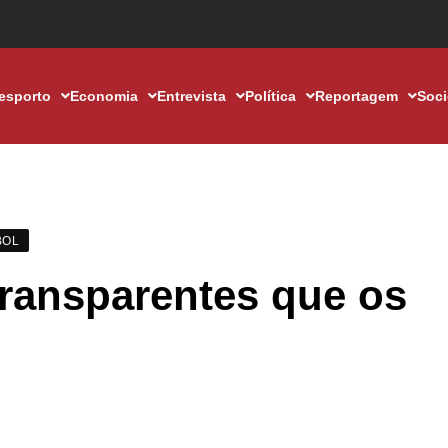
esporto
Economia
Entrevista
Política
Reportagem
Soc
BOL
ransparentes que os