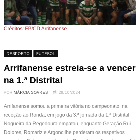
Créditos: FB/CD Arrifanense
DESPORTO
FUTEBOL
Arrifanense estreia-se a vencer
na 1.ª Distrital
POR
MÁRCIA SOARES
28/10/2024
Arrifanense somou a primeira vitória no campeonato, na
receção ao Ronda, em jogo da 3.ª jornada da 1.ª Distrital.
Nogueira da Regedoura empatou, enquanto Geração Rui
Dolores, Romariz e Argoncilhe perderam os respetivos