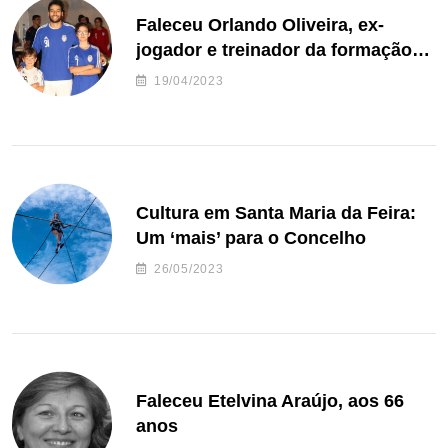
Faleceu Orlando Oliveira, ex-
jogador e treinador da formação
de andebol do Feirense
19/04/2023
Cultura em Santa Maria da Feira:
Um ‘mais’ para o Concelho
26/05/2023
Faleceu Etelvina Araújo, aos 66
anos