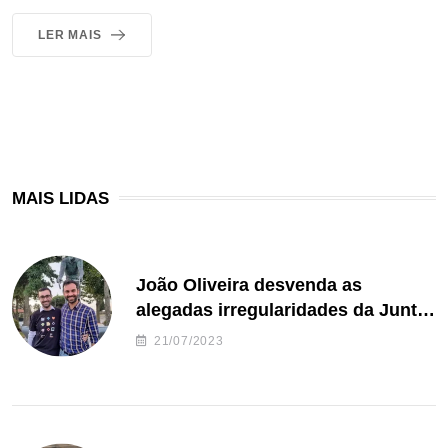
LER MAIS
MAIS LIDAS
João Oliveira desvenda as
alegadas irregularidades da Junta
de Freguesia S. João de Ver
21/07/2023