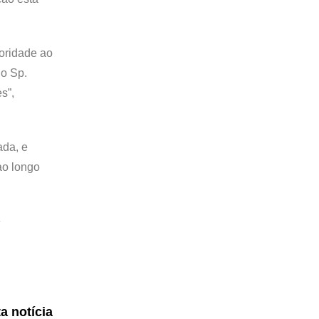
ioridade ao
do Sp.
s”,
ada, e
ao longo
e
ta notícia