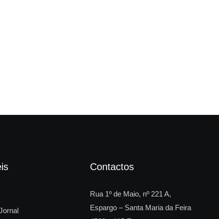
“Fi
is
Contactos
Rua 1º de Maio, nº 221 A,
Espargo – Santa Maria da Feira
Jornal