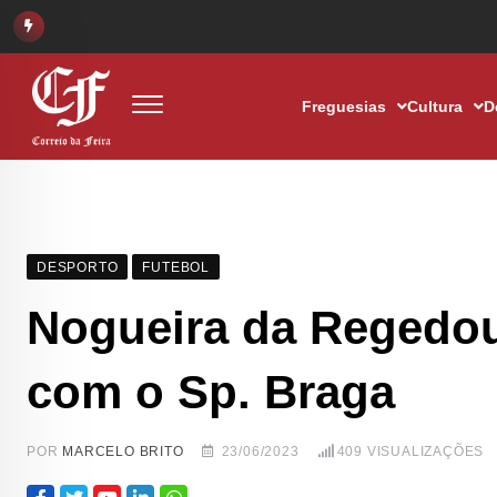
Freguesias
Cultura
D
DESPORTO
FUTEBOL
Nogueira da Regedou
com o Sp. Braga
POR
MARCELO BRITO
23/06/2023
409
VISUALIZAÇÕES