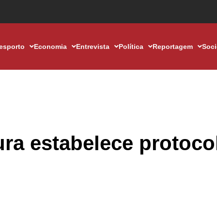
esporto
Economia
Entrevista
Política
Reportagem
Soc
ra estabelece protoco