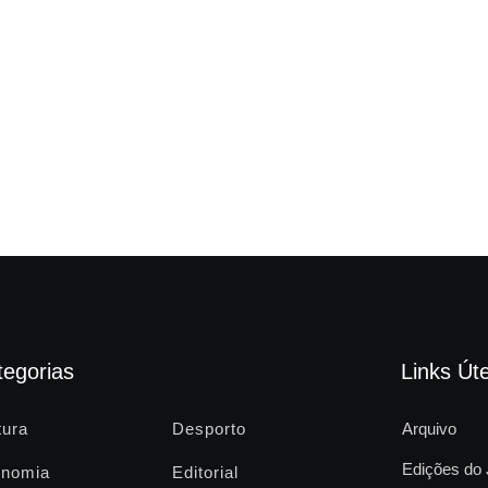
tegorias
Links Úte
tura
Desporto
Arquivo
Edições do 
nomia
Editorial