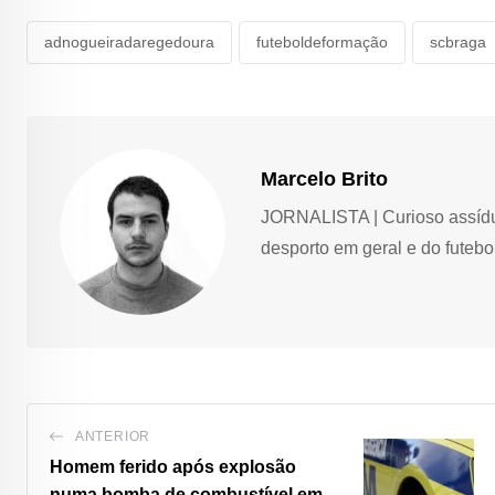
adnogueiradaregedoura
futeboldeformação
scbraga
Marcelo Brito
JORNALISTA | Curioso assíduo,
desporto em geral e do futebol
ANTERIOR
Homem ferido após explosão
numa bomba de combustível em