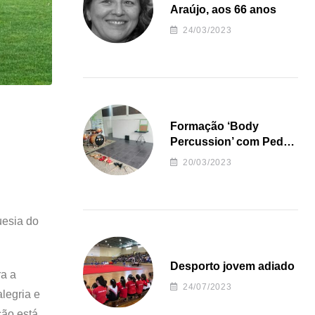
Araújo, aos 66 anos
24/03/2023
Formação ‘Body
Percussion’ com Pedro
Almeida
20/03/2023
uesia do
Desporto jovem adiado
ra a
24/07/2023
legria e
ção está