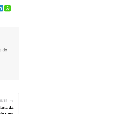
e do
INTE
aria da
 de uma