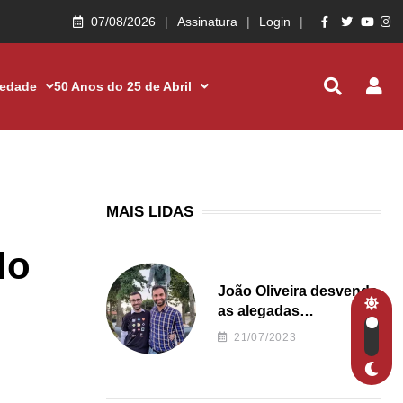
07/08/2026
Assinatura
Login
iedade
50 Anos do 25 de Abril
MAIS LIDAS
lo
João Oliveira desvenda
as alegadas
irregularidades da
21/07/2023
Junta de Freguesia S.
João de Ver