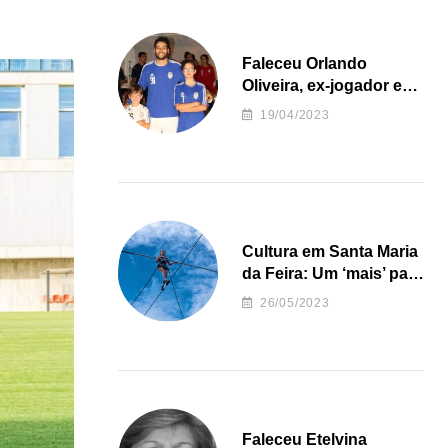
Faleceu Orlando
Oliveira, ex-jogador e
treinador da formação
19/04/2023
de andebol do Feirense
Cultura em Santa Maria
da Feira: Um ‘mais’ para
o Concelho
26/05/2023
Faleceu Etelvina