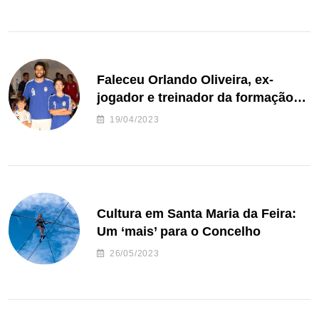
Faleceu Orlando Oliveira, ex-
jogador e treinador da formação
de andebol do Feirense
19/04/2023
Cultura em Santa Maria da Feira:
Um ‘mais’ para o Concelho
26/05/2023