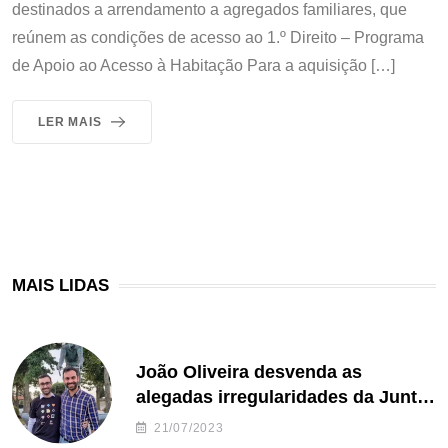
destinados a arrendamento a agregados familiares, que
reúnem as condições de acesso ao 1.º Direito – Programa
de Apoio ao Acesso à Habitação Para a aquisição […]
LER MAIS
MAIS LIDAS
João Oliveira desvenda as
alegadas irregularidades da Junta
de Freguesia S. João de Ver
21/07/2023