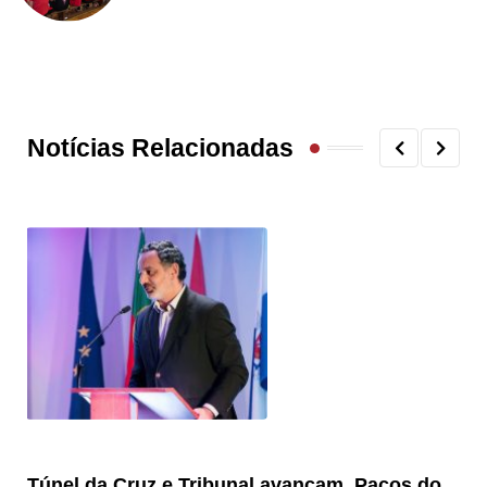
Notícias Relacionadas
Túnel da Cruz e Tribunal avançam, Paços do
Câ