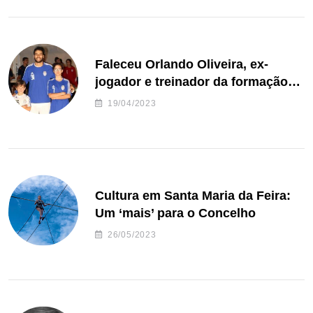
Faleceu Orlando Oliveira, ex-
jogador e treinador da formação
de andebol do Feirense
19/04/2023
Cultura em Santa Maria da Feira:
Um ‘mais’ para o Concelho
26/05/2023