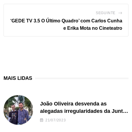
SEGUINTE
‘GEDE TV 3.5 O Último Quadro’ com Carlos Cunha
e Erika Mota no Cineteatro
MAIS LIDAS
João Oliveira desvenda as
alegadas irregularidades da Junta
de Freguesia S. João de Ver
21/07/2023