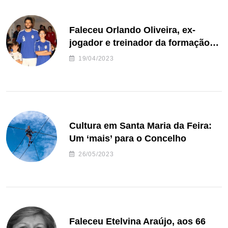
Faleceu Orlando Oliveira, ex-
jogador e treinador da formação
de andebol do Feirense
19/04/2023
Cultura em Santa Maria da Feira:
Um ‘mais’ para o Concelho
26/05/2023
Faleceu Etelvina Araújo, aos 66