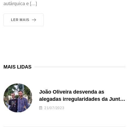
autárquica e […]
LER MAIS
MAIS LIDAS
João Oliveira desvenda as
alegadas irregularidades da Junta
de Freguesia S. João de Ver
21/07/2023