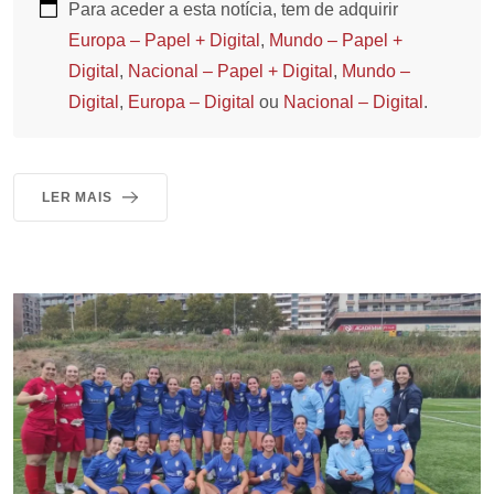
Para aceder a esta notícia, tem de adquirir
Europa – Papel + Digital
,
Mundo – Papel +
Digital
,
Nacional – Papel + Digital
,
Mundo –
Digital
,
Europa – Digital
ou
Nacional – Digital
.
LER MAIS