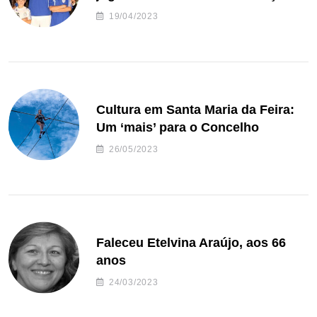
de andebol do Feirense
19/04/2023
Cultura em Santa Maria da Feira:
Um ‘mais’ para o Concelho
26/05/2023
Faleceu Etelvina Araújo, aos 66
anos
24/03/2023