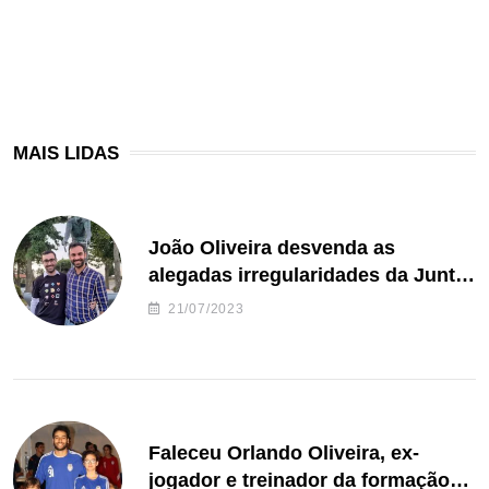
MAIS LIDAS
João Oliveira desvenda as
alegadas irregularidades da Junta
de Freguesia S. João de Ver
21/07/2023
Faleceu Orlando Oliveira, ex-
jogador e treinador da formação