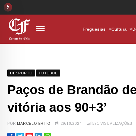
Freguesias
Cultura
D
DESPORTO
FUTEBOL
Paços de Brandão dei
vitória aos 90+3’
POR
MARCELO BRITO
29/10/2024
581
VISUALIZAÇÕES