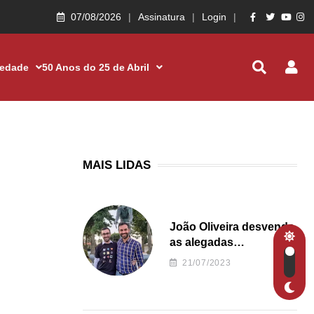
07/08/2026
Assinatura
Login
iedade
50 Anos do 25 de Abril
MAIS LIDAS
João Oliveira desvenda
as alegadas
irregularidades da
21/07/2023
Junta de Freguesia S.
João de Ver