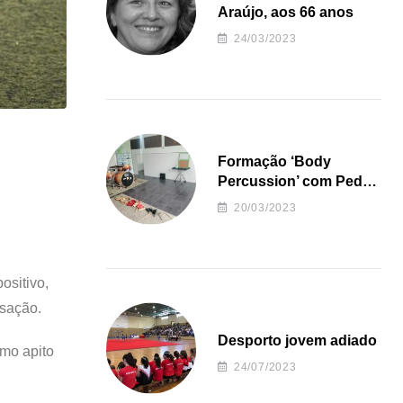
Araújo, aos 66 anos
24/03/2023
Formação ‘Body
Percussion’ com Pedro
Almeida
20/03/2023
ositivo,
nsação.
Desporto jovem adiado
mo apito
24/07/2023