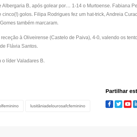
e Albergaria B, após golear por… 1-14 o Murtoense. Fabiana Pe
nco(!) golos. Filipa Rodrigues fez um hat-trick, Andreia Cura
a Gomes também marcaram.
 receção à Oliveirense (Castelo de Paiva), 4-0, valendo os tent
de Flávia Santos.
 o líder Valadares B.
Partilhar es
olfeminino
lusitâniadelourosafcfeminino