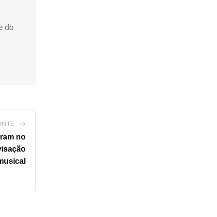
e do
INTE
tram no
visação
musical