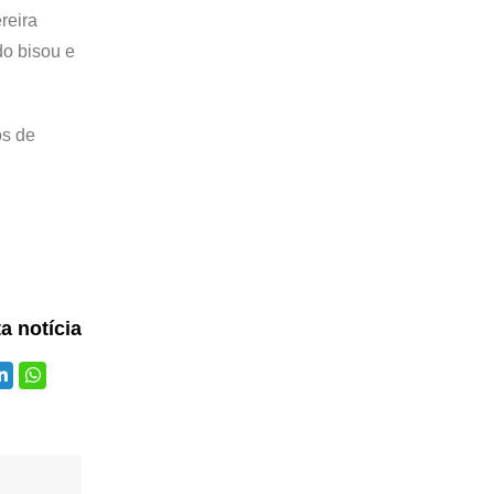
reira
do bisou e
os de
ta notícia