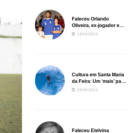
Faleceu Orlando
Oliveira, ex-jogador e
treinador da formação
19/04/2023
de andebol do Feirense
Cultura em Santa Maria
da Feira: Um ‘mais’ para
o Concelho
26/05/2023
Faleceu Etelvina