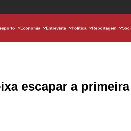
esporto
Economia
Entrevista
Política
Reportagem
Soc
xa escapar a primeira