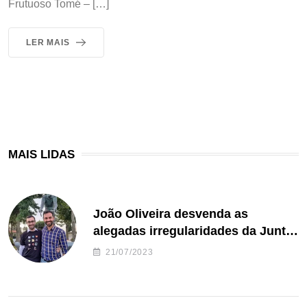
Frutuoso Tomé – […]
LER MAIS
MAIS LIDAS
João Oliveira desvenda as
alegadas irregularidades da Junta
de Freguesia S. João de Ver
21/07/2023