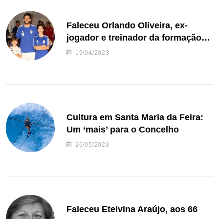
Faleceu Orlando Oliveira, ex-
jogador e treinador da formação
de andebol do Feirense
19/04/2023
Cultura em Santa Maria da Feira:
Um ‘mais’ para o Concelho
26/05/2023
Faleceu Etelvina Araújo, aos 66