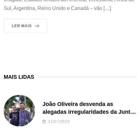
Sul, Argentina, Reino Unido e Canadá – vão […]
LER MAIS
MAIS LIDAS
João Oliveira desvenda as
alegadas irregularidades da Junta
de Freguesia S. João de Ver
21/07/2023