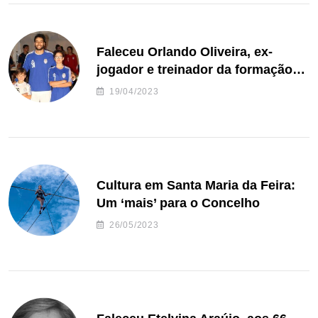
Faleceu Orlando Oliveira, ex-
jogador e treinador da formação
de andebol do Feirense
19/04/2023
Cultura em Santa Maria da Feira:
Um ‘mais’ para o Concelho
26/05/2023