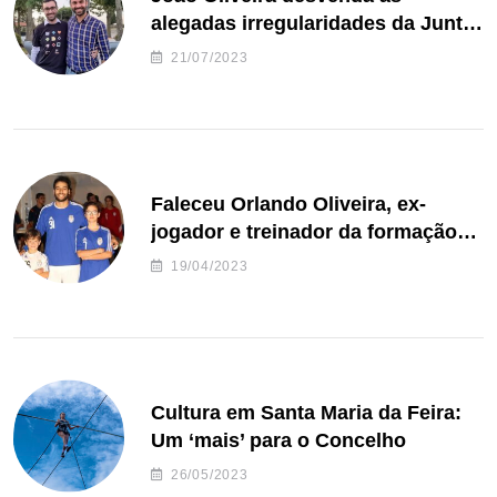
alegadas irregularidades da Junta
de Freguesia S. João de Ver
21/07/2023
Faleceu Orlando Oliveira, ex-
jogador e treinador da formação
de andebol do Feirense
19/04/2023
Cultura em Santa Maria da Feira:
Um ‘mais’ para o Concelho
26/05/2023