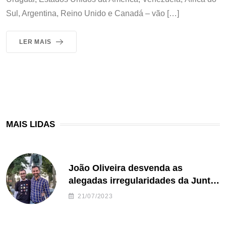
Sul, Argentina, Reino Unido e Canadá – vão […]
LER MAIS
MAIS LIDAS
João Oliveira desvenda as
alegadas irregularidades da Junta
de Freguesia S. João de Ver
21/07/2023