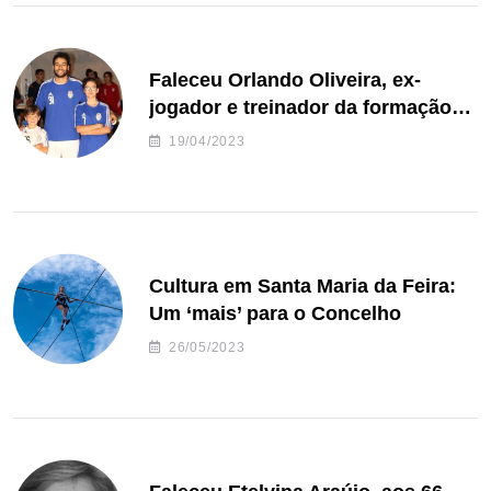
Faleceu Orlando Oliveira, ex-
jogador e treinador da formação
de andebol do Feirense
19/04/2023
Cultura em Santa Maria da Feira:
Um ‘mais’ para o Concelho
26/05/2023