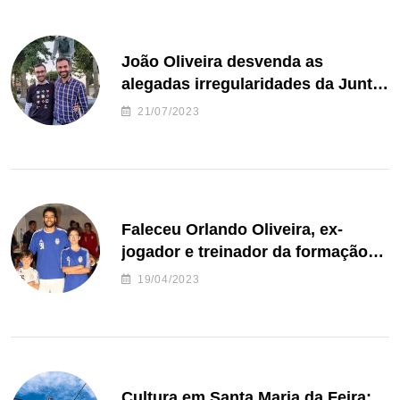
João Oliveira desvenda as
alegadas irregularidades da Junta
de Freguesia S. João de Ver
21/07/2023
Faleceu Orlando Oliveira, ex-
jogador e treinador da formação
de andebol do Feirense
19/04/2023
Cultura em Santa Maria da Feira: