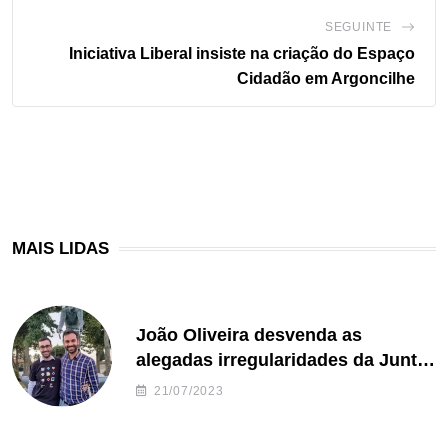
SEGUINTE
Iniciativa Liberal insiste na criação do Espaço
Cidadão em Argoncilhe
MAIS LIDAS
João Oliveira desvenda as
alegadas irregularidades da Junta
de Freguesia S. João de Ver
21/07/2023