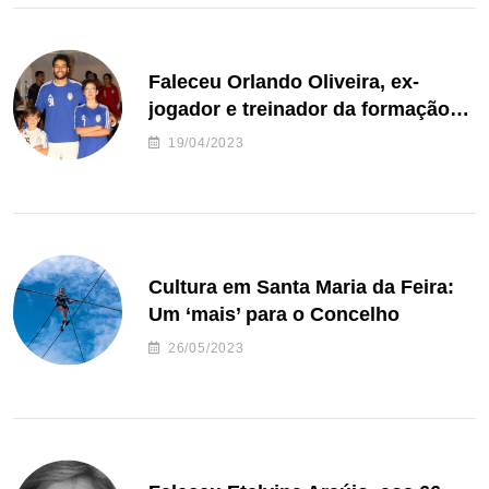
Faleceu Orlando Oliveira, ex-
jogador e treinador da formação
de andebol do Feirense
19/04/2023
Cultura em Santa Maria da Feira:
Um ‘mais’ para o Concelho
26/05/2023