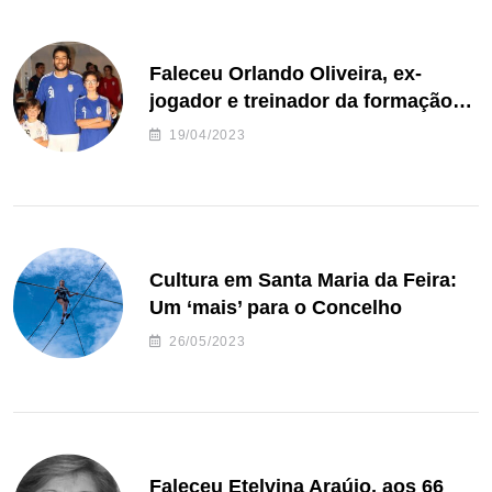
Faleceu Orlando Oliveira, ex-
jogador e treinador da formação
de andebol do Feirense
19/04/2023
Cultura em Santa Maria da Feira:
Um ‘mais’ para o Concelho
26/05/2023
Faleceu Etelvina Araújo, aos 66