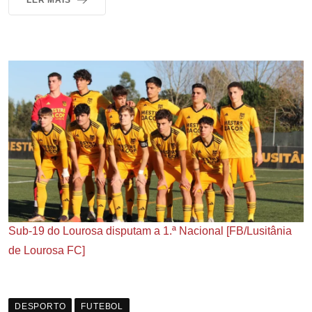
LER MAIS
Sub-19 do Lourosa disputam a 1.ª Nacional [FB/Lusitânia
de Lourosa FC]
DESPORTO
FUTEBOL