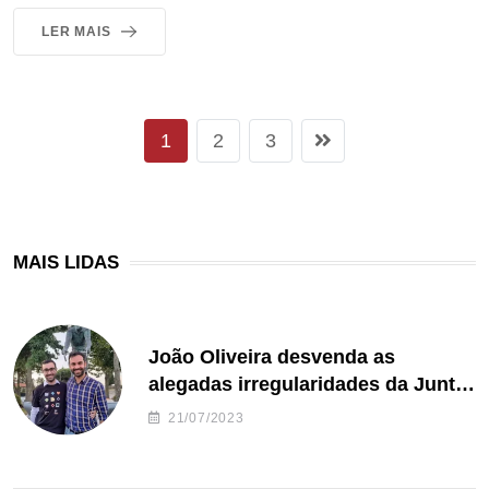
LER MAIS
1
2
3
MAIS LIDAS
João Oliveira desvenda as
alegadas irregularidades da Junta
de Freguesia S. João de Ver
21/07/2023