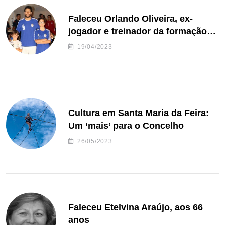
Faleceu Orlando Oliveira, ex-
jogador e treinador da formação
de andebol do Feirense
19/04/2023
Cultura em Santa Maria da Feira:
Um ‘mais’ para o Concelho
26/05/2023
Faleceu Etelvina Araújo, aos 66
anos