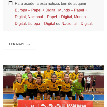
Para aceder a esta notícia, tem de adquirir
Europa – Papel + Digital
,
Mundo – Papel +
Digital
,
Nacional – Papel + Digital
,
Mundo –
Digital
,
Europa – Digital
ou
Nacional – Digital
.
LER MAIS