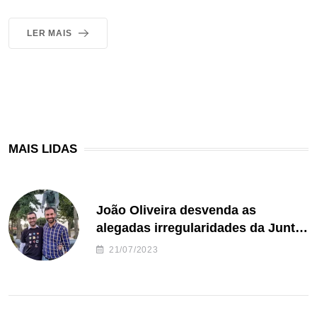
LER MAIS
MAIS LIDAS
João Oliveira desvenda as
alegadas irregularidades da Junta
de Freguesia S. João de Ver
21/07/2023