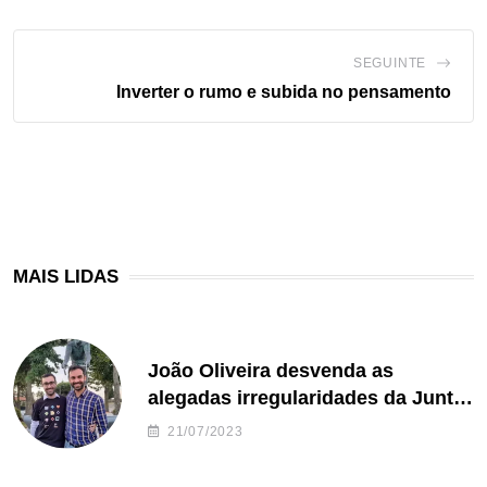
SEGUINTE
Inverter o rumo e subida no pensamento
MAIS LIDAS
João Oliveira desvenda as
alegadas irregularidades da Junta
de Freguesia S. João de Ver
21/07/2023