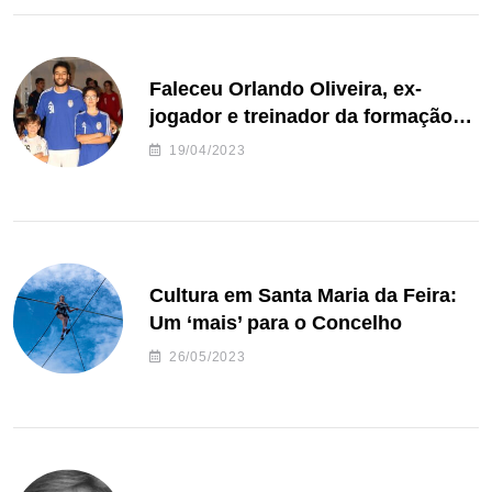
Faleceu Orlando Oliveira, ex-
jogador e treinador da formação
de andebol do Feirense
19/04/2023
Cultura em Santa Maria da Feira:
Um ‘mais’ para o Concelho
26/05/2023