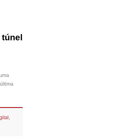
 túnel
 uma
última
ital
,