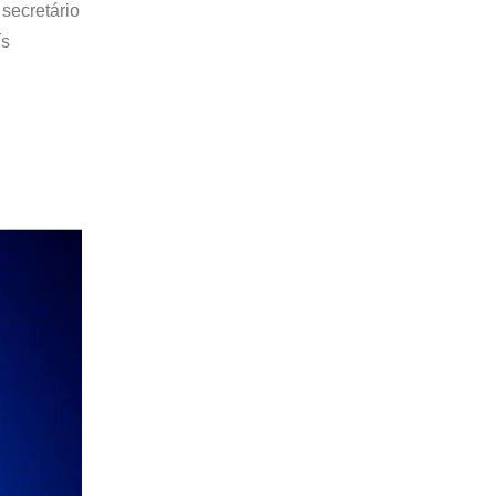
secretário
ís