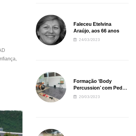
Faleceu Etelvina
Araújo, aos 66 anos
24/03/2023
 AD
nfiança,
Formação ‘Body
Percussion’ com Pedro
Almeida
20/03/2023