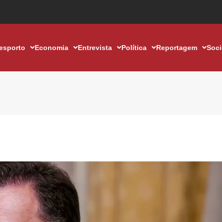
esporto
Economia
Entrevista
Política
Reportagem
Soc