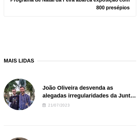
800 presépios
MAIS LIDAS
João Oliveira desvenda as
alegadas irregularidades da Junta
de Freguesia S. João de Ver
21/07/2023