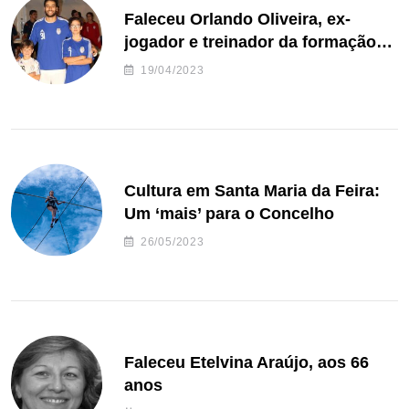
Faleceu Orlando Oliveira, ex-
jogador e treinador da formação
de andebol do Feirense
19/04/2023
Cultura em Santa Maria da Feira:
Um ‘mais’ para o Concelho
26/05/2023
Faleceu Etelvina Araújo, aos 66
anos