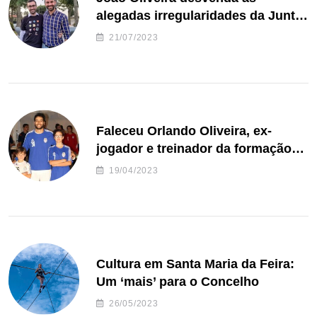
alegadas irregularidades da Junta
de Freguesia S. João de Ver
21/07/2023
Faleceu Orlando Oliveira, ex-
jogador e treinador da formação
de andebol do Feirense
19/04/2023
Cultura em Santa Maria da Feira:
Um ‘mais’ para o Concelho
26/05/2023