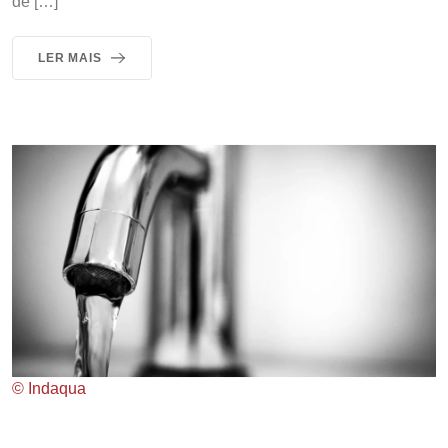
de […]
LER MAIS
© Indaqua