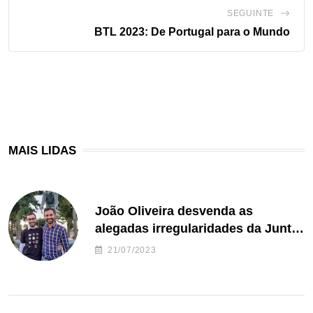
SEGUINTE
BTL 2023: De Portugal para o Mundo
MAIS LIDAS
João Oliveira desvenda as
alegadas irregularidades da Junta
de Freguesia S. João de Ver
21/07/2023