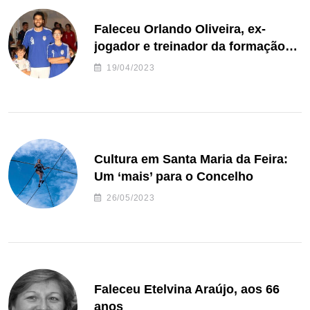
Faleceu Orlando Oliveira, ex-
jogador e treinador da formação
de andebol do Feirense
19/04/2023
Cultura em Santa Maria da Feira:
Um ‘mais’ para o Concelho
26/05/2023
Faleceu Etelvina Araújo, aos 66
anos