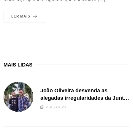
LER MAIS
MAIS LIDAS
João Oliveira desvenda as
alegadas irregularidades da Junta
de Freguesia S. João de Ver
21/07/2023