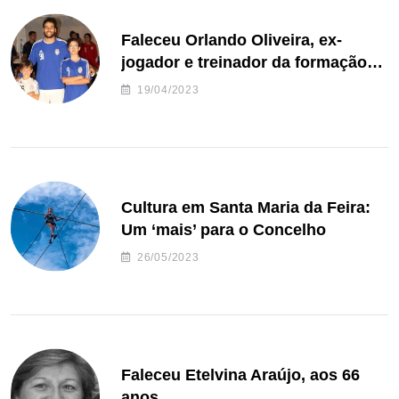
Faleceu Orlando Oliveira, ex-
jogador e treinador da formação
de andebol do Feirense
19/04/2023
Cultura em Santa Maria da Feira:
Um ‘mais’ para o Concelho
26/05/2023
Faleceu Etelvina Araújo, aos 66
anos