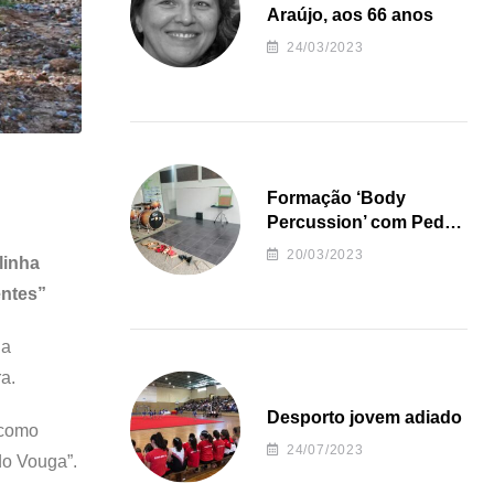
Araújo, aos 66 anos
24/03/2023
Formação ‘Body
Percussion’ com Pedro
Almeida
20/03/2023
linha
entes”
 a
ra.
Desporto jovem adiado
 como
24/07/2023
do Vouga”.