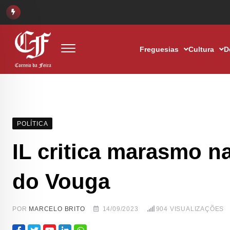
Freguesias
Cultura
D
POLÍTICA
IL critica marasmo n
do Vouga
POR
MARCELO BRITO
14/09/2023
904
VISUALIZAÇÕES