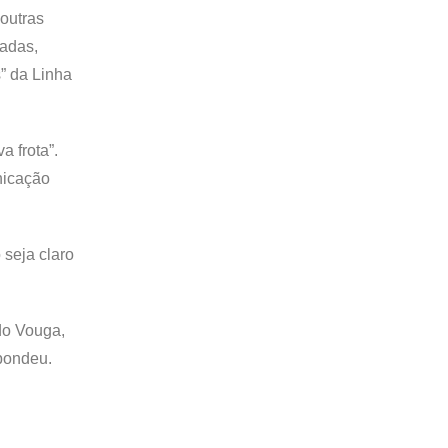
“outras
zadas,
” da Linha
a frota”.
nicação
 seja claro
do Vouga,
pondeu.