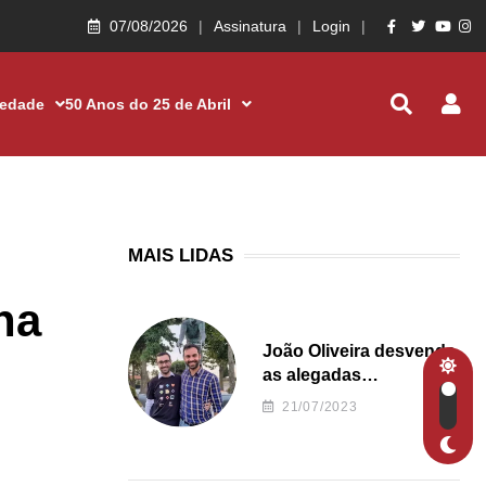
07/08/2026
Assinatura
Login
iedade
50 Anos do 25 de Abril
MAIS LIDAS
ha
João Oliveira desvenda
as alegadas
irregularidades da
21/07/2023
Junta de Freguesia S.
João de Ver