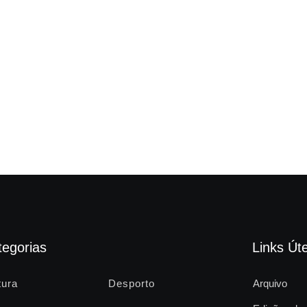
tegorias
Links Úte
tura
Desporto
Arquivo