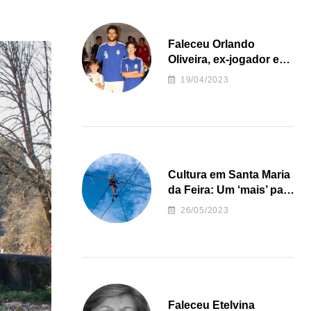
Faleceu Orlando
Oliveira, ex-jogador e
treinador da formação
19/04/2023
de andebol do Feirense
Cultura em Santa Maria
da Feira: Um ‘mais’ para
o Concelho
26/05/2023
Faleceu Etelvina