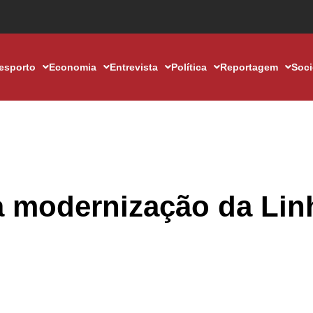
esporto
Economia
Entrevista
Política
Reportagem
Soc
a modernização da Lin