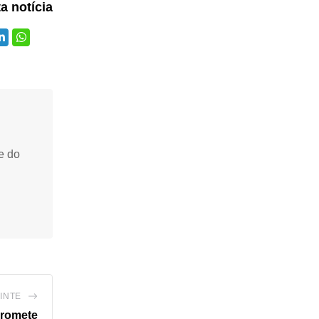
ta notícia
e do
INTE
promete