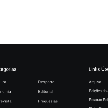
tegorias
Links Úte
tura
Desporto
Arquivo
Edições do 
nomia
Editorial
Estatuto Edi
revista
Freguesias