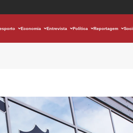
esporto
Economia
Entrevista
Política
Reportagem
Soc