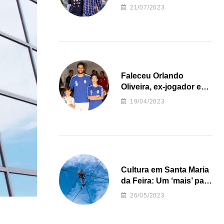
irregularidades da
21/07/2023
Junta de Freguesia S.
João de Ver
Faleceu Orlando
Oliveira, ex-jogador e
treinador da formação
19/04/2023
de andebol do Feirense
Cultura em Santa Maria
da Feira: Um ‘mais’ para
o Concelho
26/05/2023