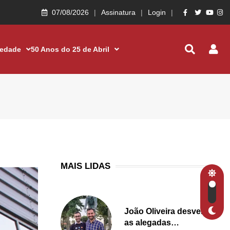
07/08/2026
Assinatura
Login
iedade
50 Anos do 25 de Abril
MAIS LIDAS
João Oliveira desvenda
as alegadas