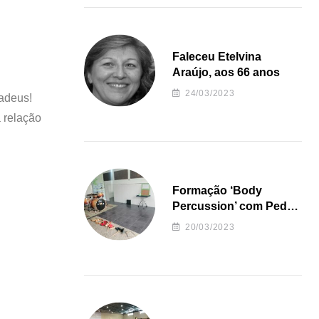
Faleceu Etelvina
Araújo, aos 66 anos
24/03/2023
 adeus!
a relação
Formação ‘Body
Percussion’ com Pedro
Almeida
20/03/2023