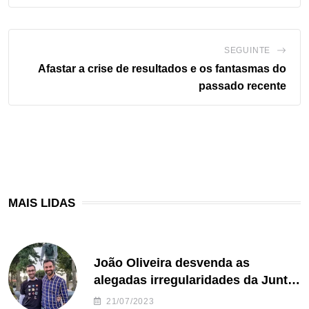
SEGUINTE
Afastar a crise de resultados e os fantasmas do
passado recente
MAIS LIDAS
João Oliveira desvenda as
alegadas irregularidades da Junta
de Freguesia S. João de Ver
21/07/2023