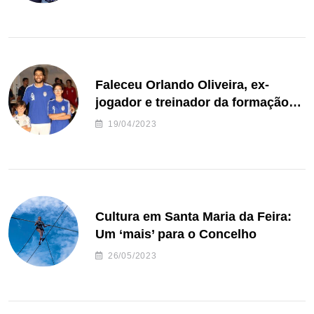
Faleceu Orlando Oliveira, ex-
jogador e treinador da formação
de andebol do Feirense
19/04/2023
Cultura em Santa Maria da Feira:
Um ‘mais’ para o Concelho
26/05/2023