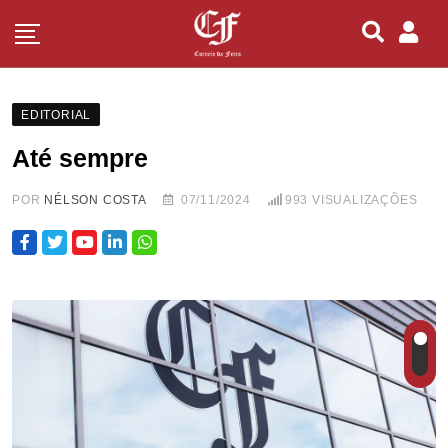
EDITORIAL
Até sempre
POR
NÉLSON COSTA
07/11/2024
993
VISUALIZAÇÕES